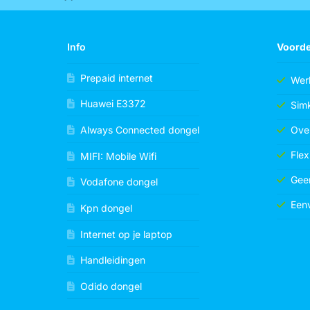
Info
Voorde
Prepaid internet
Werk
Huawei E3372
Simk
Over
Always Connected dongel
Flex
MIFI: Mobile Wifi
Gee
Vodafone dongel
Een
Kpn dongel
Internet op je laptop
Handleidingen
Odido dongel