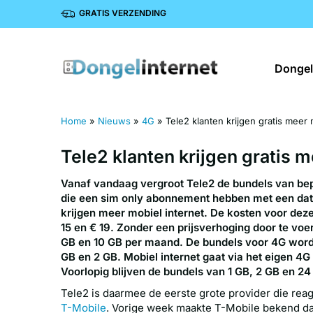
GRATIS VERZENDING
Dongel
Home
»
Nieuws
»
4G
»
Tele2 klanten krijgen gratis meer 
Tele2 klanten krijgen gratis m
Bericht
Vanaf vandaag vergroot Tele2 de bundels van b
navigatie
die een sim only abonnement hebben met een da
krijgen meer mobiel internet. De kosten voor deze
15 en € 19. Zonder een prijsverhoging door te voe
GB en 10 GB per maand. De bundels voor 4G word
GB en 2 GB. Mobiel internet gaat via het eigen 4G
Voorlopig blijven de bundels van 1 GB, 2 GB en 2
Tele2 is daarmee de eerste grote provider die rea
T-Mobile
. Vorige week maakte T-Mobile bekend da