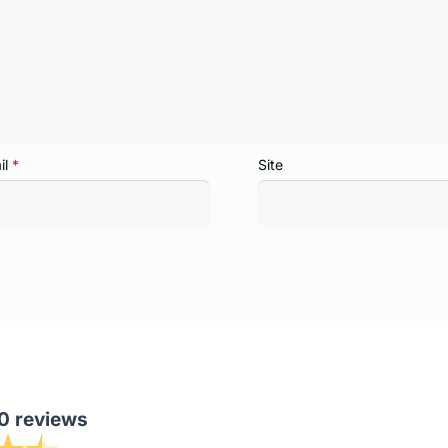
il
*
Site
0 reviews