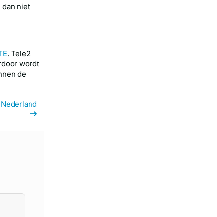
 dan niet
TE
. Tele2
ardoor wordt
unnen de
n Nederland