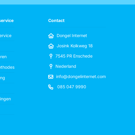
service
Contact
ervice
Dongel Internet
Josink Kolkweg 18
7545 PR Enschede
eren
Nederland
ethodes
info@dongelinternet.com
ing
085 047 9990
ingen