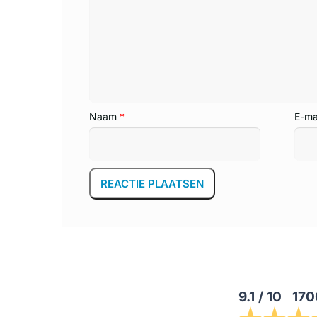
Naam
*
E-ma
9.1
/
10
170
Klantreviews