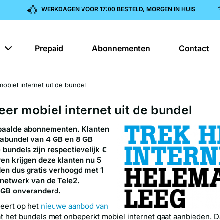
WERKDAGEN VOOR 17:00 BESTELD, MORGEN IN HUIS
Prepaid
Abonnementen
Contact
mobiel internet uit de bundel
eer mobiel internet uit de bundel
epaalde abonnementen. Klanten
tabundel van 4 GB en 8 GB
 bundels zijn respectievelijk €
ren krijgen deze klanten nu 5
en dus gratis verhoogd met 1
 netwerk van de Tele2.
4 GB onveranderd.
geert op het
nieuwe aanbod van
t het bundels met onbeperkt mobiel internet gaat aanbieden. D