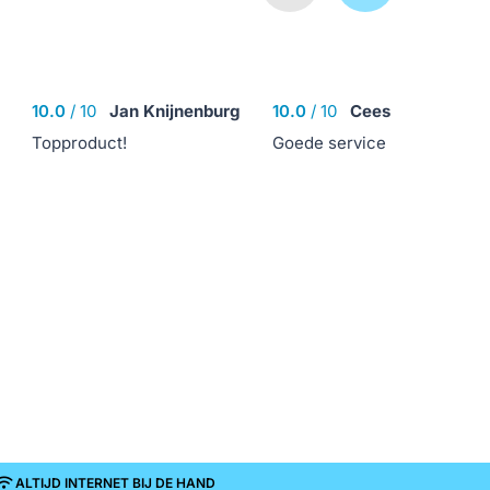
10.0
/
10
Jan Knijnenburg
10.0
/
10
Cees
Topproduct!
Goede service
ALTIJD INTERNET BIJ DE HAND