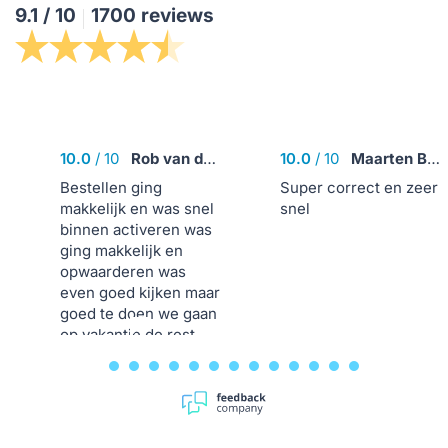
9.1
/
10
1700 reviews
10.0
/
10
Rob van der Meij
10.0
/
10
Maarten Bodt
Bestellen ging
Super correct en zeer
makkelijk en was snel
snel
binnen activeren was
ging makkelijk en
opwaarderen was
even goed kijken maar
goed te doen we gaan
op vakantie de rest
wel testen