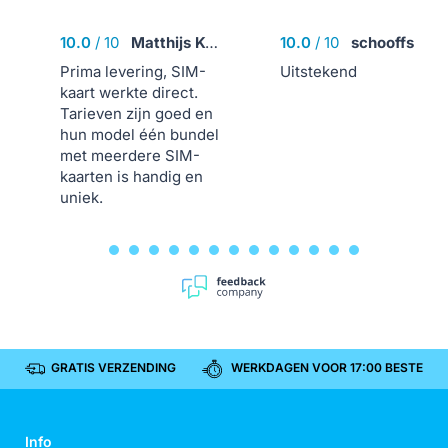
10.0
/
10
Matthijs Kooijman
10.0
/
10
schooffs
Prima levering, SIM-
Uitstekend
kaart werkte direct.
Tarieven zijn goed en
hun model één bundel
met meerdere SIM-
kaarten is handig en
uniek.
GRATIS VERZENDING
WERKDAGEN VOOR 17:00 BESTELD, 
Info